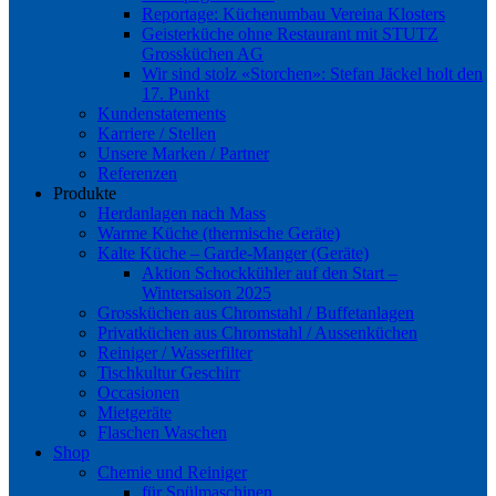
Reportage: Küchenumbau Vereina Klosters
Geisterküche ohne Restaurant mit STUTZ
Grossküchen AG
Wir sind stolz «Storchen»: Stefan Jäckel holt den
17. Punkt
Kundenstatements
Karriere / Stellen
Unsere Marken / Partner
Referenzen
Produkte
Herdanlagen nach Mass
Warme Küche (thermische Geräte)
Kalte Küche – Garde-Manger (Geräte)
Aktion Schockkühler auf den Start –
Wintersaison 2025
Grossküchen aus Chromstahl / Buffetanlagen
Privatküchen aus Chromstahl / Aussenküchen
Reiniger / Wasserfilter
Tischkultur Geschirr
Occasionen
Mietgeräte
Flaschen Waschen
Shop
Chemie und Reiniger
für Spülmaschinen