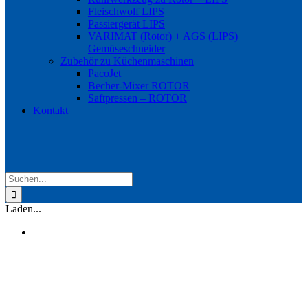
Fleischwolf LIPS
Passiergerät LIPS
VARIMAT (Rotor) + AGS (LIPS)
Gemüseschneider
Zubehör zu Küchenmaschinen
PacoJet
Becher-Mixer ROTOR
Saftpressen – ROTOR
Kontakt
Suche
nach:
Laden...