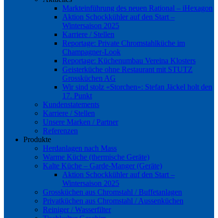
Markteinführung des neuen Rational – iHexagon
Aktion Schockkühler auf den Start –
Wintersaison 2025
Karriere / Stellen
Reportage: Private Chromstahlküche im
Champagner-Look
Reportage: Küchenumbau Vereina Klosters
Geisterküche ohne Restaurant mit STUTZ
Grossküchen AG
Wir sind stolz «Storchen»: Stefan Jäckel holt den
17. Punkt
Kundenstatements
Karriere / Stellen
Unsere Marken / Partner
Referenzen
Produkte
Herdanlagen nach Mass
Warme Küche (thermische Geräte)
Kalte Küche – Garde-Manger (Geräte)
Aktion Schockkühler auf den Start –
Wintersaison 2025
Grossküchen aus Chromstahl / Buffetanlagen
Privatküchen aus Chromstahl / Aussenküchen
Reiniger / Wasserfilter