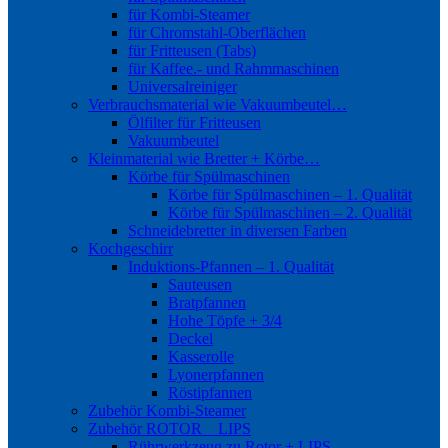
für Kombi-Steamer
für Chromstahl-Oberflächen
für Fritteusen (Tabs)
für Kaffee.- und Rahmmaschinen
Universalreiniger
Verbrauchsmaterial wie Vakuumbeutel…
Ölfilter für Fritteusen
Vakuumbeutel
Kleinmaterial wie Bretter + Körbe…
Körbe für Spülmaschinen
Körbe für Spülmaschinen – 1. Qualität
Körbe für Spülmaschinen – 2. Qualität
Schneidebretter in diversen Farben
Kochgeschirr
Induktions-Pfannen – 1. Qualität
Sauteusen
Bratpfannen
Hohe Töpfe + 3/4
Deckel
Kasserolle
Lyonerpfannen
Röstipfannen
Zubehör Kombi-Steamer
Zubehör ROTOR _ LIPS
Rührwerkzeug zu Rotor + LIPS