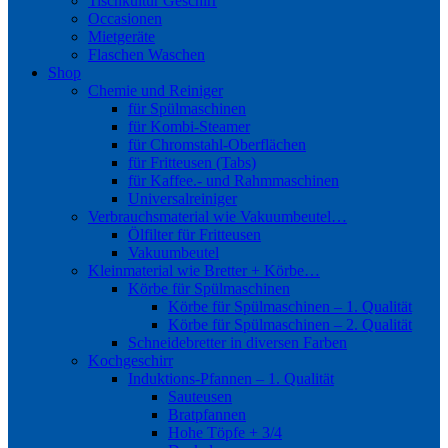
Tischkultur Geschirr
Occasionen
Mietgeräte
Flaschen Waschen
Shop
Chemie und Reiniger
für Spülmaschinen
für Kombi-Steamer
für Chromstahl-Oberflächen
für Fritteusen (Tabs)
für Kaffee.- und Rahmmaschinen
Universalreiniger
Verbrauchsmaterial wie Vakuumbeutel…
Ölfilter für Fritteusen
Vakuumbeutel
Kleinmaterial wie Bretter + Körbe…
Körbe für Spülmaschinen
Körbe für Spülmaschinen – 1. Qualität
Körbe für Spülmaschinen – 2. Qualität
Schneidebretter in diversen Farben
Kochgeschirr
Induktions-Pfannen – 1. Qualität
Sauteusen
Bratpfannen
Hohe Töpfe + 3/4