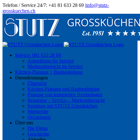
Skip
Telefon / Service 24/7: +41 81 633 28 69
|
info@stutz-
to
grosskuechen.ch
content
Service: 081 633 28 69
Anmeldung für Service
Markenübersicht im Service
Küchen-Planung + Baubegleitung
Dienstleistungen
Übersicht
Küchen-Planung und Baubegleitung
Planung von kompletten Herdanlagen
Reparatur – Service – Markenübersicht
Seminare bei STUTZ Grossküchen
Mietgeräte
Occasionen
Über uns
Die Firma
Geschichte
Aktuelles