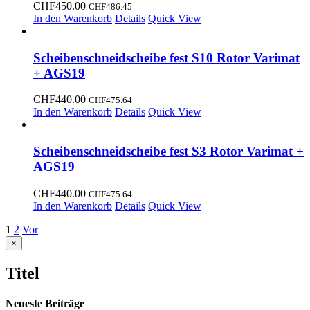
CHF
450.00
CHF
486.45
In den Warenkorb
Details
Quick View
Scheibenschneidscheibe fest S10 Rotor Varimat
+ AGS19
CHF
440.00
CHF
475.64
In den Warenkorb
Details
Quick View
Scheibenschneidscheibe fest S3 Rotor Varimat +
AGS19
CHF
440.00
CHF
475.64
In den Warenkorb
Details
Quick View
1
2
Vor
Close
×
product
quick
Titel
view
Neueste Beiträge