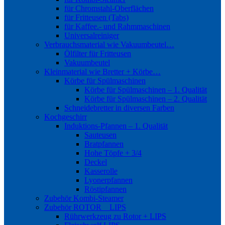
für Chromstahl-Oberflächen
für Fritteusen (Tabs)
für Kaffee.- und Rahmmaschinen
Universalreiniger
Verbrauchsmaterial wie Vakuumbeutel…
Ölfilter für Fritteusen
Vakuumbeutel
Kleinmaterial wie Bretter + Körbe…
Körbe für Spülmaschinen
Körbe für Spülmaschinen – 1. Qualität
Körbe für Spülmaschinen – 2. Qualität
Schneidebretter in diversen Farben
Kochgeschirr
Induktions-Pfannen – 1. Qualität
Sauteusen
Bratpfannen
Hohe Töpfe + 3/4
Deckel
Kasserolle
Lyonerpfannen
Röstipfannen
Zubehör Kombi-Steamer
Zubehör ROTOR _ LIPS
Rührwerkzeug zu Rotor + LIPS