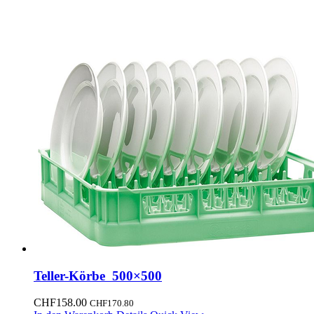
Teller-Körbe 500×500
CHF
158.00
CHF
170.80