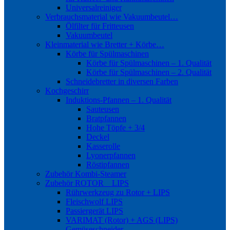
Universalreiniger
Verbrauchsmaterial wie Vakuumbeutel…
Ölfilter für Fritteusen
Vakuumbeutel
Kleinmaterial wie Bretter + Körbe…
Körbe für Spülmaschinen
Körbe für Spülmaschinen – 1. Qualität
Körbe für Spülmaschinen – 2. Qualität
Schneidebretter in diversen Farben
Kochgeschirr
Induktions-Pfannen – 1. Qualität
Sauteusen
Bratpfannen
Hohe Töpfe + 3/4
Deckel
Kasserolle
Lyonerpfannen
Röstipfannen
Zubehör Kombi-Steamer
Zubehör ROTOR _ LIPS
Rührwerkzeug zu Rotor + LIPS
Fleischwolf LIPS
Passiergerät LIPS
VARIMAT (Rotor) + AGS (LIPS)
Gemüseschneider