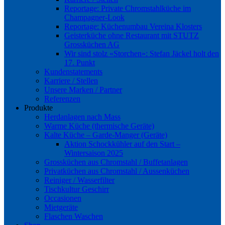
Reportage: Private Chromstahlküche im
Champagner-Look
Reportage: Küchenumbau Vereina Klosters
Geisterküche ohne Restaurant mit STUTZ
Grossküchen AG
Wir sind stolz «Storchen»: Stefan Jäckel holt den
17. Punkt
Kundenstatements
Karriere / Stellen
Unsere Marken / Partner
Referenzen
Produkte
Herdanlagen nach Mass
Warme Küche (thermische Geräte)
Kalte Küche – Garde-Manger (Geräte)
Aktion Schockkühler auf den Start –
Wintersaison 2025
Grossküchen aus Chromstahl / Buffetanlagen
Privatküchen aus Chromstahl / Aussenküchen
Reiniger / Wasserfilter
Tischkultur Geschirr
Occasionen
Mietgeräte
Flaschen Waschen