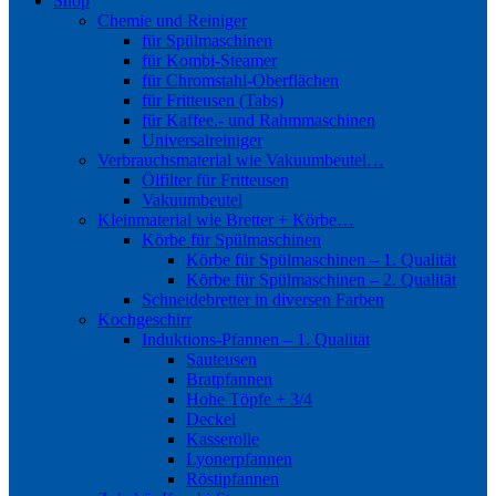
Shop
Chemie und Reiniger
für Spülmaschinen
für Kombi-Steamer
für Chromstahl-Oberflächen
für Fritteusen (Tabs)
für Kaffee.- und Rahmmaschinen
Universalreiniger
Verbrauchsmaterial wie Vakuumbeutel…
Ölfilter für Fritteusen
Vakuumbeutel
Kleinmaterial wie Bretter + Körbe…
Körbe für Spülmaschinen
Körbe für Spülmaschinen – 1. Qualität
Körbe für Spülmaschinen – 2. Qualität
Schneidebretter in diversen Farben
Kochgeschirr
Induktions-Pfannen – 1. Qualität
Sauteusen
Bratpfannen
Hohe Töpfe + 3/4
Deckel
Kasserolle
Lyonerpfannen
Röstipfannen