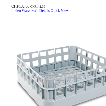
CHF
132.00
CHF
142.69
In den Warenkorb
Details
Quick View