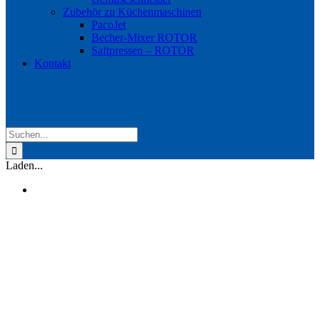
Zubehör zu Küchenmaschinen
PacoJet
Becher-Mixer ROTOR
Saftpressen – ROTOR
Kontakt
Suche
nach:
Laden...