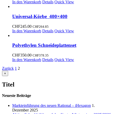
In den Warenkorb
Details
Quick View
Universal-Körbe 400×400
CHF
245.00
CHF
264.85
In den Warenkorb
Details
Quick View
Polyethylen Schneideplattenset
CHF
350.00
CHF
378.35
In den Warenkorb
Details
Quick View
Zurück
1
2
Close
×
product
quick
Titel
view
Neueste Beiträge
Markteinführung des neuen Rational – iHexagon
1.
Dezember 2025