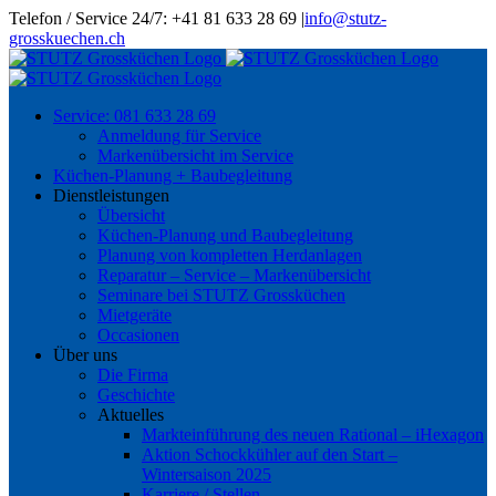
Skip
Telefon / Service 24/7: +41 81 633 28 69
|
info@stutz-
to
grosskuechen.ch
content
Service: 081 633 28 69
Anmeldung für Service
Markenübersicht im Service
Küchen-Planung + Baubegleitung
Dienstleistungen
Übersicht
Küchen-Planung und Baubegleitung
Planung von kompletten Herdanlagen
Reparatur – Service – Markenübersicht
Seminare bei STUTZ Grossküchen
Mietgeräte
Occasionen
Über uns
Die Firma
Geschichte
Aktuelles
Markteinführung des neuen Rational – iHexagon
Aktion Schockkühler auf den Start –
Wintersaison 2025
Karriere / Stellen