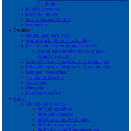
17. Punkt
Kundenstatements
Karriere / Stellen
Unsere Marken / Partner
Referenzen
Produkte
Herdanlagen nach Mass
Warme Küche (thermische Geräte)
Kalte Küche – Garde-Manger (Geräte)
Aktion Schockkühler auf den Start –
Wintersaison 2025
Grossküchen aus Chromstahl / Buffetanlagen
Privatküchen aus Chromstahl / Aussenküchen
Reiniger / Wasserfilter
Tischkultur Geschirr
Occasionen
Mietgeräte
Flaschen Waschen
Shop
Chemie und Reiniger
für Spülmaschinen
für Kombi-Steamer
für Chromstahl-Oberflächen
für Fritteusen (Tabs)
für Kaffee.- und Rahmmaschinen