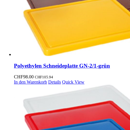
Polyethylen Schneideplatte GN-2/1-grün
CHF
98.00
CHF
105.94
In den Warenkorb
Details
Quick View