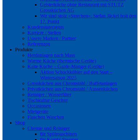
Geisterküche ohne Restaurant mit STUTZ
Grossküchen AG
Wir sind stolz «Storchen»: Stefan Jäckel holt den
17. Punkt
Kundenstatements
Karriere / Stellen
Unsere Marken / Partner
Referenzen
Produkte
Herdanlagen nach Mass
Warme Küche (thermische Geräte)
Kalte Küche – Garde-Manger (Geräte)
Aktion Schockkühler auf den Start –
Wintersaison 2025
Grossküchen aus Chromstahl / Buffetanlagen
Privatküchen aus Chromstahl / Aussenküchen
Reiniger / Wasserfilter
Tischkultur Geschirr
Occasionen
Mietgeräte
Flaschen Waschen
Shop
Chemie und Reiniger
für Spülmaschinen
für Kombi-Steamer