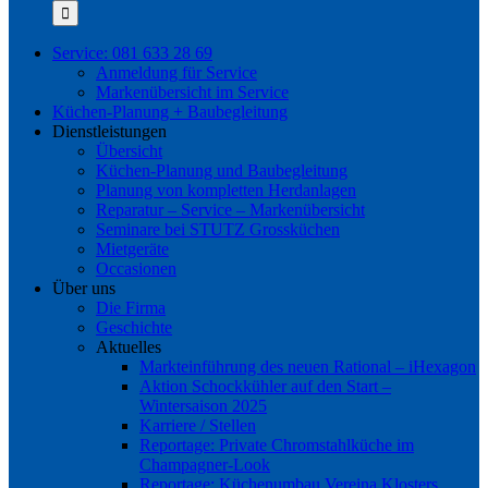
nach:
Service: 081 633 28 69
Anmeldung für Service
Markenübersicht im Service
Küchen-Planung + Baubegleitung
Dienstleistungen
Übersicht
Küchen-Planung und Baubegleitung
Planung von kompletten Herdanlagen
Reparatur – Service – Markenübersicht
Seminare bei STUTZ Grossküchen
Mietgeräte
Occasionen
Über uns
Die Firma
Geschichte
Aktuelles
Markteinführung des neuen Rational – iHexagon
Aktion Schockkühler auf den Start –
Wintersaison 2025
Karriere / Stellen
Reportage: Private Chromstahlküche im
Champagner-Look
Reportage: Küchenumbau Vereina Klosters