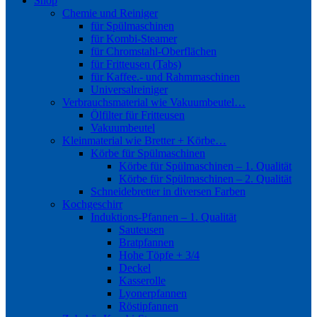
Shop
Chemie und Reiniger
für Spülmaschinen
für Kombi-Steamer
für Chromstahl-Oberflächen
für Fritteusen (Tabs)
für Kaffee.- und Rahmmaschinen
Universalreiniger
Verbrauchsmaterial wie Vakuumbeutel…
Ölfilter für Fritteusen
Vakuumbeutel
Kleinmaterial wie Bretter + Körbe…
Körbe für Spülmaschinen
Körbe für Spülmaschinen – 1. Qualität
Körbe für Spülmaschinen – 2. Qualität
Schneidebretter in diversen Farben
Kochgeschirr
Induktions-Pfannen – 1. Qualität
Sauteusen
Bratpfannen
Hohe Töpfe + 3/4
Deckel
Kasserolle
Lyonerpfannen
Röstipfannen