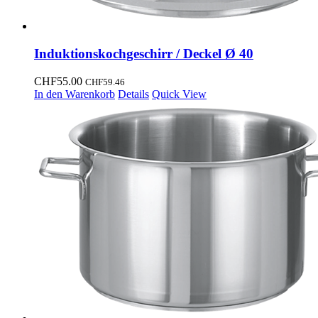
Induktionskochgeschirr / Deckel Ø 40
CHF
55.00
CHF
59.46
In den Warenkorb
Details
Quick View