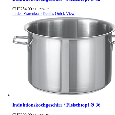
CHF
254.00
CHF
274.57
In den Warenkorb
Details
Quick View
Induktionskochgeschirr / Fleischtopf Ø 36
CHF
302.00