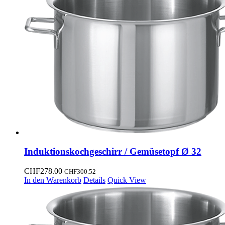
Induktionskochgeschirr / Gemüsetopf Ø 32
CHF
278.00
CHF
300.52
In den Warenkorb
Details
Quick View