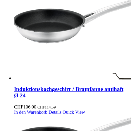
Induktionskochgeschirr / Bratpfanne antihaft
Ø 24
CHF
106.00
CHF
114.59
In den Warenkorb
Details
Quick View