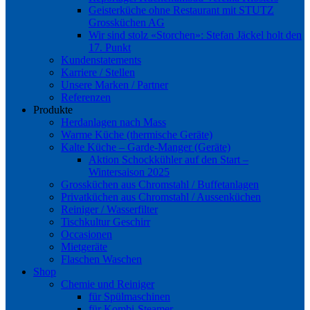
Geisterküche ohne Restaurant mit STUTZ
Grossküchen AG
Wir sind stolz «Storchen»: Stefan Jäckel holt den
17. Punkt
Kundenstatements
Karriere / Stellen
Unsere Marken / Partner
Referenzen
Produkte
Herdanlagen nach Mass
Warme Küche (thermische Geräte)
Kalte Küche – Garde-Manger (Geräte)
Aktion Schockkühler auf den Start –
Wintersaison 2025
Grossküchen aus Chromstahl / Buffetanlagen
Privatküchen aus Chromstahl / Aussenküchen
Reiniger / Wasserfilter
Tischkultur Geschirr
Occasionen
Mietgeräte
Flaschen Waschen
Shop
Chemie und Reiniger
für Spülmaschinen
für Kombi-Steamer