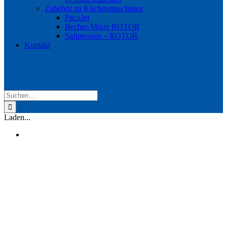
Zubehör zu Küchenmaschinen
PacoJet
Becher-Mixer ROTOR
Saftpressen – ROTOR
Kontakt
Suche
nach:
Laden...