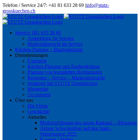
Skip
Telefon / Service 24/7: +41 81 633 28 69
|
info@stutz-
to
grosskuechen.ch
content
Service: 081 633 28 69
Anmeldung für Service
Markenübersicht im Service
Küchen-Planung + Baubegleitung
Dienstleistungen
Übersicht
Küchen-Planung und Baubegleitung
Planung von kompletten Herdanlagen
Reparatur – Service – Markenübersicht
Seminare bei STUTZ Grossküchen
Mietgeräte
Occasionen
Über uns
Die Firma
Geschichte
Aktuelles
Markteinführung des neuen Rational – iHexagon
Aktion Schockkühler auf den Start –
Wintersaison 2025
Karriere / Stellen