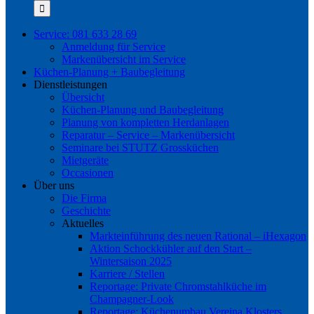
nach:
Service: 081 633 28 69
Anmeldung für Service
Markenübersicht im Service
Küchen-Planung + Baubegleitung
Dienstleistungen
Übersicht
Küchen-Planung und Baubegleitung
Planung von kompletten Herdanlagen
Reparatur – Service – Markenübersicht
Seminare bei STUTZ Grossküchen
Mietgeräte
Occasionen
Über uns
Die Firma
Geschichte
Aktuelles
Markteinführung des neuen Rational – iHexagon
Aktion Schockkühler auf den Start –
Wintersaison 2025
Karriere / Stellen
Reportage: Private Chromstahlküche im
Champagner-Look
Reportage: Küchenumbau Vereina Klosters