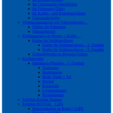
für Chromstahl-Oberflächen
für Fritteusen (Tabs)
für Kaffee.- und Rahmmaschinen
Universalreiniger
Verbrauchsmaterial wie Vakuumbeutel…
Ölfilter für Fritteusen
Vakuumbeutel
Kleinmaterial wie Bretter + Körbe…
Körbe für Spülmaschinen
Körbe für Spülmaschinen – 1. Qualität
Körbe für Spülmaschinen – 2. Qualität
Schneidebretter in diversen Farben
Kochgeschirr
Induktions-Pfannen – 1. Qualität
Sauteusen
Bratpfannen
Hohe Töpfe + 3/4
Deckel
Kasserolle
Lyonerpfannen
Röstipfannen
Zubehör Kombi-Steamer
Zubehör ROTOR _ LIPS
Rührwerkzeug zu Rotor + LIPS