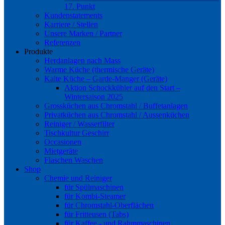
17. Punkt
Kundenstatements
Karriere / Stellen
Unsere Marken / Partner
Referenzen
Produkte
Herdanlagen nach Mass
Warme Küche (thermische Geräte)
Kalte Küche – Garde-Manger (Geräte)
Aktion Schockkühler auf den Start –
Wintersaison 2025
Grossküchen aus Chromstahl / Buffetanlagen
Privatküchen aus Chromstahl / Aussenküchen
Reiniger / Wasserfilter
Tischkultur Geschirr
Occasionen
Mietgeräte
Flaschen Waschen
Shop
Chemie und Reiniger
für Spülmaschinen
für Kombi-Steamer
für Chromstahl-Oberflächen
für Fritteusen (Tabs)
für Kaffee.- und Rahmmaschinen