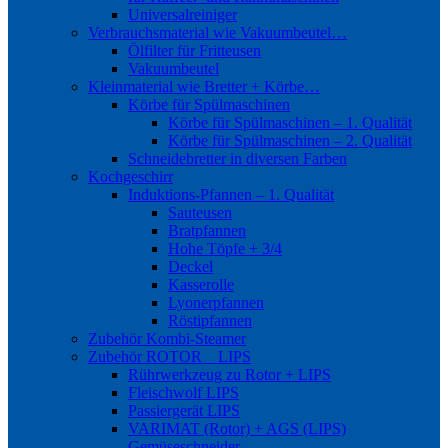
Universalreiniger
Verbrauchsmaterial wie Vakuumbeutel…
Ölfilter für Fritteusen
Vakuumbeutel
Kleinmaterial wie Bretter + Körbe…
Körbe für Spülmaschinen
Körbe für Spülmaschinen – 1. Qualität
Körbe für Spülmaschinen – 2. Qualität
Schneidebretter in diversen Farben
Kochgeschirr
Induktions-Pfannen – 1. Qualität
Sauteusen
Bratpfannen
Hohe Töpfe + 3/4
Deckel
Kasserolle
Lyonerpfannen
Röstipfannen
Zubehör Kombi-Steamer
Zubehör ROTOR _ LIPS
Rührwerkzeug zu Rotor + LIPS
Fleischwolf LIPS
Passiergerät LIPS
VARIMAT (Rotor) + AGS (LIPS)
Gemüseschneider