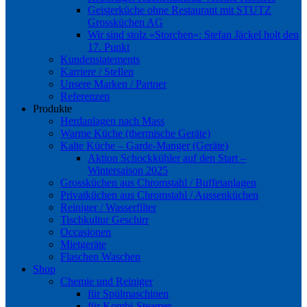
Geisterküche ohne Restaurant mit STUTZ
Grossküchen AG
Wir sind stolz «Storchen»: Stefan Jäckel holt den
17. Punkt
Kundenstatements
Karriere / Stellen
Unsere Marken / Partner
Referenzen
Produkte
Herdanlagen nach Mass
Warme Küche (thermische Geräte)
Kalte Küche – Garde-Manger (Geräte)
Aktion Schockkühler auf den Start –
Wintersaison 2025
Grossküchen aus Chromstahl / Buffetanlagen
Privatküchen aus Chromstahl / Aussenküchen
Reiniger / Wasserfilter
Tischkultur Geschirr
Occasionen
Mietgeräte
Flaschen Waschen
Shop
Chemie und Reiniger
für Spülmaschinen
für Kombi-Steamer