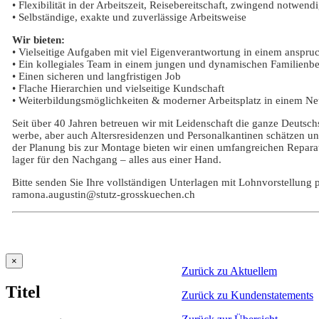
• Flexibilität in der Arbeitszeit, Reisebereitschaft, zwingend notwend
• Selbständige, exakte und zuverlässige Arbeitsweise
Wir bieten:
• Vielseitige Aufgaben mit viel Eigenverantwortung in einem anspr
• Ein kollegiales Team in einem jungen und dynamischen Familienbetr
• Einen sicheren und langfristigen Job
• Flache Hierarchien und vielseitige Kundschaft
• Weiterbildungsmöglichkeiten & moderner Arbeitsplatz in einem N
Seit über 40 Jahren betreuen wir mit Leidenschaft die ganze Deutsch
werbe, aber auch Altersresidenzen und Personalkantinen schätzen u
der Planung bis zur Montage bieten wir einen umfangreichen Reparat
lager für den Nachgang – alles aus einer Hand.
Bitte senden Sie Ihre vollständigen Unterlagen mit Lohnvorstellung
ramona.augustin@stutz-grosskuechen.ch
Close
×
Zurück zu Aktuellem
product
quick
Titel
view
Zurück zu Kundenstatements