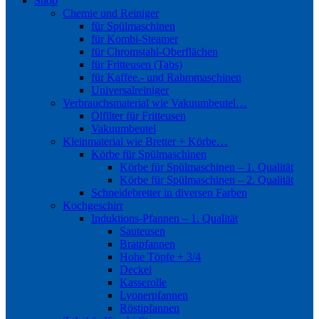
Shop
Chemie und Reiniger
für Spülmaschinen
für Kombi-Steamer
für Chromstahl-Oberflächen
für Fritteusen (Tabs)
für Kaffee.- und Rahmmaschinen
Universalreiniger
Verbrauchsmaterial wie Vakuumbeutel…
Ölfilter für Fritteusen
Vakuumbeutel
Kleinmaterial wie Bretter + Körbe…
Körbe für Spülmaschinen
Körbe für Spülmaschinen – 1. Qualität
Körbe für Spülmaschinen – 2. Qualität
Schneidebretter in diversen Farben
Kochgeschirr
Induktions-Pfannen – 1. Qualität
Sauteusen
Bratpfannen
Hohe Töpfe + 3/4
Deckel
Kasserolle
Lyonerpfannen
Röstipfannen