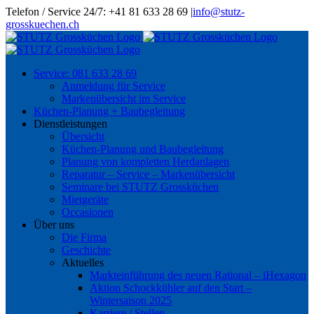
Skip
Telefon / Service 24/7: +41 81 633 28 69
|
info@stutz-
to
grosskuechen.ch
content
Service: 081 633 28 69
Anmeldung für Service
Markenübersicht im Service
Küchen-Planung + Baubegleitung
Dienstleistungen
Übersicht
Küchen-Planung und Baubegleitung
Planung von kompletten Herdanlagen
Reparatur – Service – Markenübersicht
Seminare bei STUTZ Grossküchen
Mietgeräte
Occasionen
Über uns
Die Firma
Geschichte
Aktuelles
Markteinführung des neuen Rational – iHexagon
Aktion Schockkühler auf den Start –
Wintersaison 2025
Karriere / Stellen