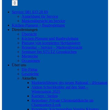
nach:
Service: 081 633 28 69
Anmeldung für Service
Markenübersicht im Service
Küchen-Planung + Baubegleitung
Dienstleistungen
Übersicht
Küchen-Planung und Baubegleitung
Planung von kompletten Herdanlagen
Reparatur – Service – Markenübersicht
Seminare bei STUTZ Grossküchen
Mietgeräte
Occasionen
Über uns
Die Firma
Geschichte
Aktuelles
Markteinführung des neuen Rational – iHexagon
Aktion Schockkühler auf den Start –
Wintersaison 2025
Karriere / Stellen
Reportage: Private Chromstahlküche im
Champagner-Look
Reportage: Küchenumbau Vereina Klosters