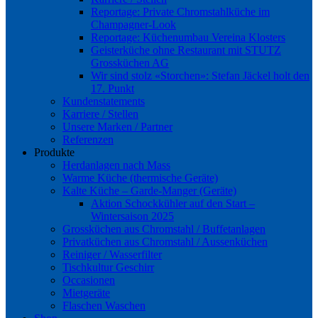
Reportage: Private Chromstahlküche im
Champagner-Look
Reportage: Küchenumbau Vereina Klosters
Geisterküche ohne Restaurant mit STUTZ
Grossküchen AG
Wir sind stolz «Storchen»: Stefan Jäckel holt den
17. Punkt
Kundenstatements
Karriere / Stellen
Unsere Marken / Partner
Referenzen
Produkte
Herdanlagen nach Mass
Warme Küche (thermische Geräte)
Kalte Küche – Garde-Manger (Geräte)
Aktion Schockkühler auf den Start –
Wintersaison 2025
Grossküchen aus Chromstahl / Buffetanlagen
Privatküchen aus Chromstahl / Aussenküchen
Reiniger / Wasserfilter
Tischkultur Geschirr
Occasionen
Mietgeräte
Flaschen Waschen