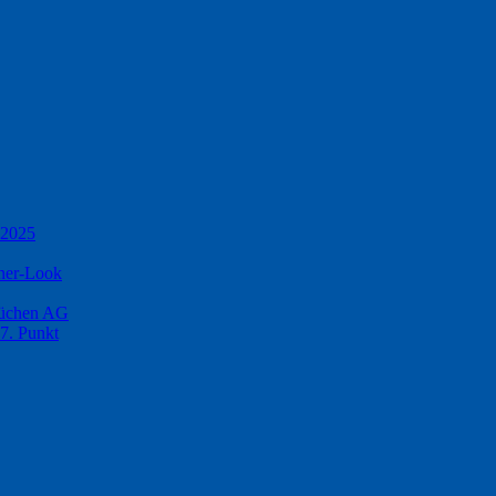
 2025
ner-Look
küchen AG
17. Punkt