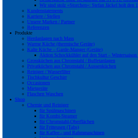
Wir sind stolz «Storchen»: Stefan Jäckel holt den 
Kundenstatements
Karriere / Stellen
Unsere Marken / Partner
Referenzen
Produkte
Herdanlagen nach Mass
Warme Küche (thermische Geräte)
Kalte Küche – Garde-Manger (Geräte)
Aktion Schockkühler auf den Start – Wintersaison
Grossküchen aus Chromstahl / Buffetanlagen
Privatküchen aus Chromstahl / Aussenküchen
Reiniger / Wasserfilter
Tischkultur Geschirr
Occasionen
Mietgeräte
Flaschen Waschen
Shop
Chemie und Reiniger
für Spülmaschinen
für Kombi-Steamer
für Chromstahl-Oberflächen
für Fritteusen (Tabs)
für Kaffee.- und Rahmmaschinen