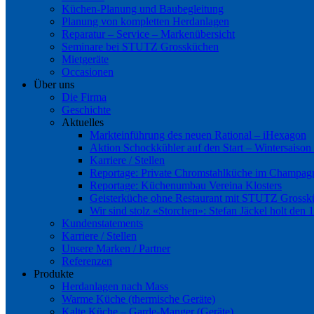
Küchen-Planung und Baubegleitung
Planung von kompletten Herdanlagen
Reparatur – Service – Markenübersicht
Seminare bei STUTZ Grossküchen
Mietgeräte
Occasionen
Über uns
Die Firma
Geschichte
Aktuelles
Markteinführung des neuen Rational – iHexagon
Aktion Schockkühler auf den Start – Wintersaison
Karriere / Stellen
Reportage: Private Chromstahlküche im Champag
Reportage: Küchenumbau Vereina Klosters
Geisterküche ohne Restaurant mit STUTZ Gross
Wir sind stolz «Storchen»: Stefan Jäckel holt den 
Kundenstatements
Karriere / Stellen
Unsere Marken / Partner
Referenzen
Produkte
Herdanlagen nach Mass
Warme Küche (thermische Geräte)
Kalte Küche – Garde-Manger (Geräte)