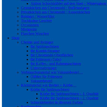
Aktion Schockkühler auf den Start – Wintersaison
Grossküchen aus Chromstahl / Buffetanlagen
Privatküchen aus Chromstahl / Aussenküchen
Reiniger / Wasserfilter
Tischkultur Geschirr
Occasionen
Mietgeräte
Flaschen Waschen
Shop
Chemie und Reiniger
für Spülmaschinen
für Kombi-Steamer
für Chromstahl-Oberflächen
für Fritteusen (Tabs)
für Kaffee.- und Rahmmaschinen
Universalreiniger
Verbrauchsmaterial wie Vakuumbeutel…
Ölfilter für Fritteusen
Vakuumbeutel
Kleinmaterial wie Bretter + Körbe…
Körbe für Spülmaschinen
Körbe für Spülmaschinen – 1. Qualität
Körbe für Spülmaschinen – 2. Qualität
Schneidebretter in diversen Farben
Kochgeschirr