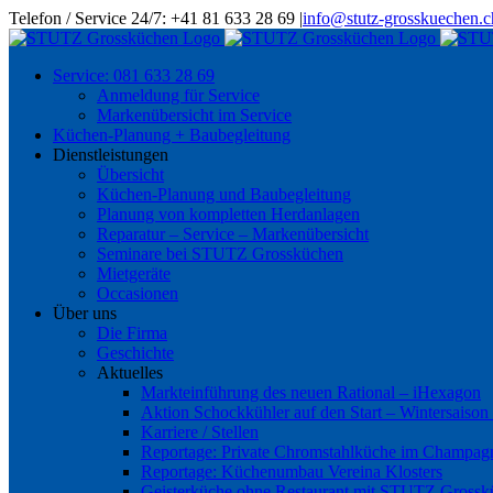
Skip
Telefon / Service 24/7: +41 81 633 28 69
|
info@stutz-grosskuechen.c
to
content
Service: 081 633 28 69
Anmeldung für Service
Markenübersicht im Service
Küchen-Planung + Baubegleitung
Dienstleistungen
Übersicht
Küchen-Planung und Baubegleitung
Planung von kompletten Herdanlagen
Reparatur – Service – Markenübersicht
Seminare bei STUTZ Grossküchen
Mietgeräte
Occasionen
Über uns
Die Firma
Geschichte
Aktuelles
Markteinführung des neuen Rational – iHexagon
Aktion Schockkühler auf den Start – Wintersaison
Karriere / Stellen
Reportage: Private Chromstahlküche im Champag
Reportage: Küchenumbau Vereina Klosters
Geisterküche ohne Restaurant mit STUTZ Gross