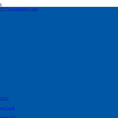
h
 2025
ner-Look
küchen AG