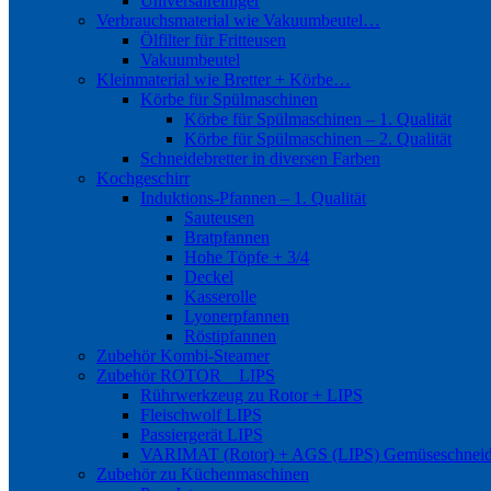
Universalreiniger
Verbrauchsmaterial wie Vakuumbeutel…
Ölfilter für Fritteusen
Vakuumbeutel
Kleinmaterial wie Bretter + Körbe…
Körbe für Spülmaschinen
Körbe für Spülmaschinen – 1. Qualität
Körbe für Spülmaschinen – 2. Qualität
Schneidebretter in diversen Farben
Kochgeschirr
Induktions-Pfannen – 1. Qualität
Sauteusen
Bratpfannen
Hohe Töpfe + 3/4
Deckel
Kasserolle
Lyonerpfannen
Röstipfannen
Zubehör Kombi-Steamer
Zubehör ROTOR _ LIPS
Rührwerkzeug zu Rotor + LIPS
Fleischwolf LIPS
Passiergerät LIPS
VARIMAT (Rotor) + AGS (LIPS) Gemüseschneid
Zubehör zu Küchenmaschinen