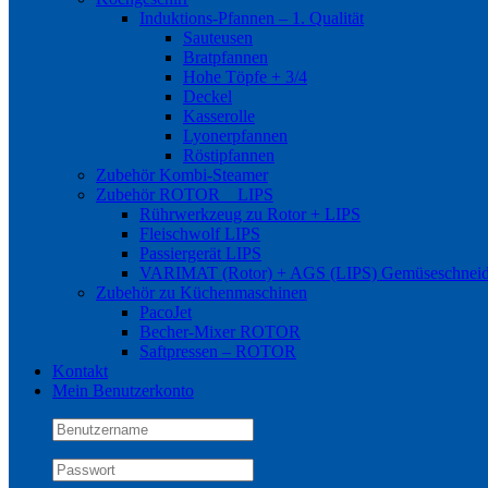
Induktions-Pfannen – 1. Qualität
Sauteusen
Bratpfannen
Hohe Töpfe + 3/4
Deckel
Kasserolle
Lyonerpfannen
Röstipfannen
Zubehör Kombi-Steamer
Zubehör ROTOR _ LIPS
Rührwerkzeug zu Rotor + LIPS
Fleischwolf LIPS
Passiergerät LIPS
VARIMAT (Rotor) + AGS (LIPS) Gemüseschneid
Zubehör zu Küchenmaschinen
PacoJet
Becher-Mixer ROTOR
Saftpressen – ROTOR
Kontakt
Mein Benutzerkonto