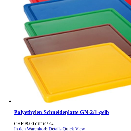
Polyethylen Schneideplatte GN-2/1-gelb
CHF
98.00
CHF
105.94
In den Warenkorb
Details
Quick View