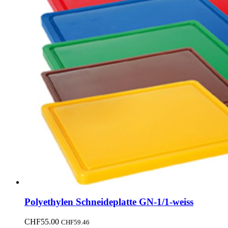
Polyethylen Schneideplatte GN-1/1-weiss
CHF
55.00
CHF
59.46