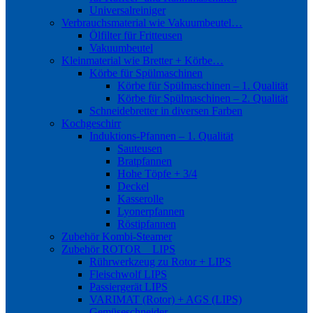
Universalreiniger
Verbrauchsmaterial wie Vakuumbeutel…
Ölfilter für Fritteusen
Vakuumbeutel
Kleinmaterial wie Bretter + Körbe…
Körbe für Spülmaschinen
Körbe für Spülmaschinen – 1. Qualität
Körbe für Spülmaschinen – 2. Qualität
Schneidebretter in diversen Farben
Kochgeschirr
Induktions-Pfannen – 1. Qualität
Sauteusen
Bratpfannen
Hohe Töpfe + 3/4
Deckel
Kasserolle
Lyonerpfannen
Röstipfannen
Zubehör Kombi-Steamer
Zubehör ROTOR _ LIPS
Rührwerkzeug zu Rotor + LIPS
Fleischwolf LIPS
Passiergerät LIPS
VARIMAT (Rotor) + AGS (LIPS)
Gemüseschneider