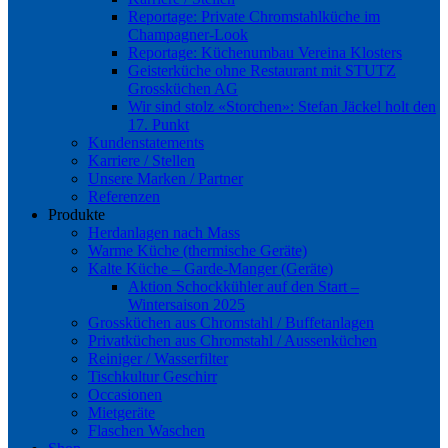
Reportage: Private Chromstahlküche im
Champagner-Look
Reportage: Küchenumbau Vereina Klosters
Geisterküche ohne Restaurant mit STUTZ
Grossküchen AG
Wir sind stolz «Storchen»: Stefan Jäckel holt den
17. Punkt
Kundenstatements
Karriere / Stellen
Unsere Marken / Partner
Referenzen
Produkte
Herdanlagen nach Mass
Warme Küche (thermische Geräte)
Kalte Küche – Garde-Manger (Geräte)
Aktion Schockkühler auf den Start –
Wintersaison 2025
Grossküchen aus Chromstahl / Buffetanlagen
Privatküchen aus Chromstahl / Aussenküchen
Reiniger / Wasserfilter
Tischkultur Geschirr
Occasionen
Mietgeräte
Flaschen Waschen