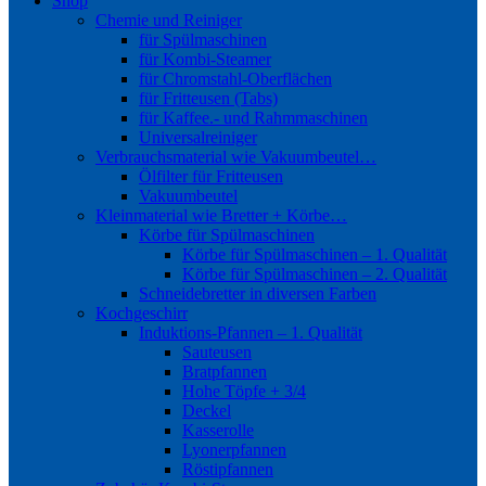
Shop
Chemie und Reiniger
für Spülmaschinen
für Kombi-Steamer
für Chromstahl-Oberflächen
für Fritteusen (Tabs)
für Kaffee.- und Rahmmaschinen
Universalreiniger
Verbrauchsmaterial wie Vakuumbeutel…
Ölfilter für Fritteusen
Vakuumbeutel
Kleinmaterial wie Bretter + Körbe…
Körbe für Spülmaschinen
Körbe für Spülmaschinen – 1. Qualität
Körbe für Spülmaschinen – 2. Qualität
Schneidebretter in diversen Farben
Kochgeschirr
Induktions-Pfannen – 1. Qualität
Sauteusen
Bratpfannen
Hohe Töpfe + 3/4
Deckel
Kasserolle
Lyonerpfannen
Röstipfannen