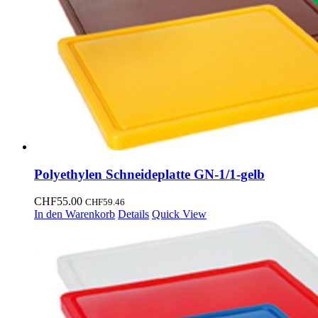
Polyethylen Schneideplatte GN-1/1-gelb
CHF
55.00
CHF
59.46
In den Warenkorb
Details
Quick View