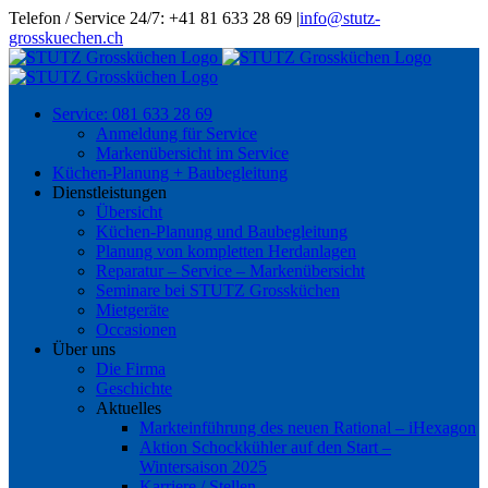
Skip
Telefon / Service 24/7: +41 81 633 28 69
|
info@stutz-
to
grosskuechen.ch
content
Service: 081 633 28 69
Anmeldung für Service
Markenübersicht im Service
Küchen-Planung + Baubegleitung
Dienstleistungen
Übersicht
Küchen-Planung und Baubegleitung
Planung von kompletten Herdanlagen
Reparatur – Service – Markenübersicht
Seminare bei STUTZ Grossküchen
Mietgeräte
Occasionen
Über uns
Die Firma
Geschichte
Aktuelles
Markteinführung des neuen Rational – iHexagon
Aktion Schockkühler auf den Start –
Wintersaison 2025
Karriere / Stellen