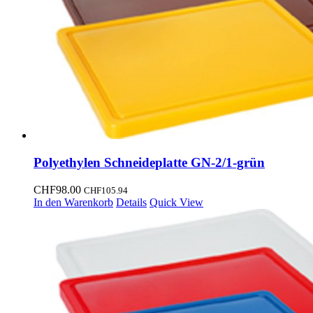
Polyethylen Schneideplatte GN-2/1-grün
CHF
98.00
CHF
105.94
In den Warenkorb
Details
Quick View