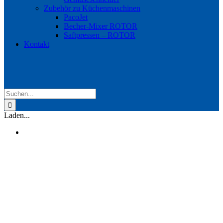
Zubehör zu Küchenmaschinen
PacoJet
Becher-Mixer ROTOR
Saftpressen – ROTOR
Kontakt
Suche
nach:
Laden...