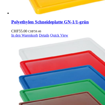
Polyethylen Schneideplatte GN-1/1-grün
CHF
55.00
CHF
59.46
In den Warenkorb
Details
Quick View