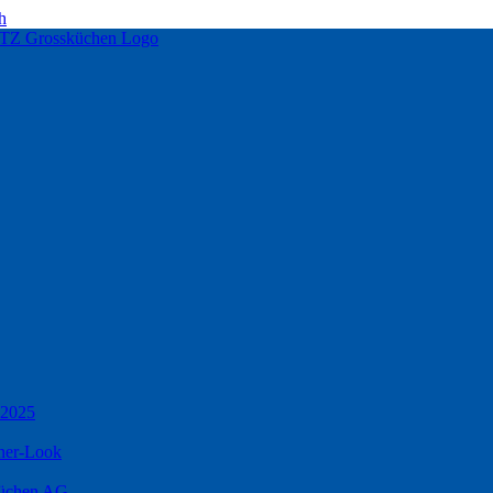
h
 2025
ner-Look
küchen AG