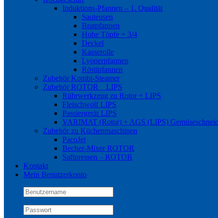
Induktions-Pfannen – 1. Qualität
Sauteusen
Bratpfannen
Hohe Töpfe + 3/4
Deckel
Kasserolle
Lyonerpfannen
Röstipfannen
Zubehör Kombi-Steamer
Zubehör ROTOR _ LIPS
Rührwerkzeug zu Rotor + LIPS
Fleischwolf LIPS
Passiergerät LIPS
VARIMAT (Rotor) + AGS (LIPS) Gemüseschneid
Zubehör zu Küchenmaschinen
PacoJet
Becher-Mixer ROTOR
Saftpressen – ROTOR
Kontakt
Mein Benutzerkonto