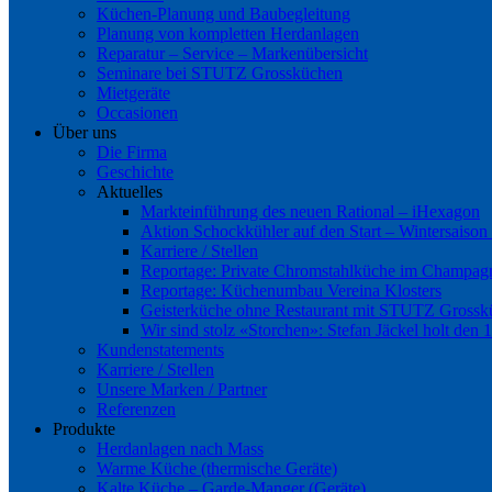
Küchen-Planung und Baubegleitung
Planung von kompletten Herdanlagen
Reparatur – Service – Markenübersicht
Seminare bei STUTZ Grossküchen
Mietgeräte
Occasionen
Über uns
Die Firma
Geschichte
Aktuelles
Markteinführung des neuen Rational – iHexagon
Aktion Schockkühler auf den Start – Wintersaison
Karriere / Stellen
Reportage: Private Chromstahlküche im Champag
Reportage: Küchenumbau Vereina Klosters
Geisterküche ohne Restaurant mit STUTZ Gross
Wir sind stolz «Storchen»: Stefan Jäckel holt den 
Kundenstatements
Karriere / Stellen
Unsere Marken / Partner
Referenzen
Produkte
Herdanlagen nach Mass
Warme Küche (thermische Geräte)
Kalte Küche – Garde-Manger (Geräte)