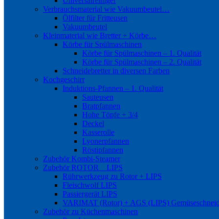
Universalreiniger
Verbrauchsmaterial wie Vakuumbeutel…
Ölfilter für Fritteusen
Vakuumbeutel
Kleinmaterial wie Bretter + Körbe…
Körbe für Spülmaschinen
Körbe für Spülmaschinen – 1. Qualität
Körbe für Spülmaschinen – 2. Qualität
Schneidebretter in diversen Farben
Kochgeschirr
Induktions-Pfannen – 1. Qualität
Sauteusen
Bratpfannen
Hohe Töpfe + 3/4
Deckel
Kasserolle
Lyonerpfannen
Röstipfannen
Zubehör Kombi-Steamer
Zubehör ROTOR _ LIPS
Rührwerkzeug zu Rotor + LIPS
Fleischwolf LIPS
Passiergerät LIPS
VARIMAT (Rotor) + AGS (LIPS) Gemüseschneid
Zubehör zu Küchenmaschinen