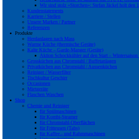
Wir sind stolz «Storchen»: Stefan Jäckel holt den 
Kundenstatements
Karriere / Stellen
Unsere Marken / Partner
Referenzen
Produkte
Herdanlagen nach Mass
Warme Küche (thermische Geräte)
Kalte Küche – Garde-Manger (Geräte)
Aktion Schockkühler auf den Start – Wintersaison
Grossküchen aus Chromstahl / Buffetanlagen
Privatküchen aus Chromstahl / Aussenküchen
Reiniger / Wasserfilter
Tischkultur Geschirr
Occasionen
Mietgeräte
Flaschen Waschen
Shop
Chemie und Reiniger
für Spülmaschinen
für Kombi-Steamer
für Chromstahl-Oberflächen
für Fritteusen (Tabs)
für Kaffee.- und Rahmmaschinen