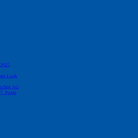
 2025
ner-Look
küchen AG
17. Punkt