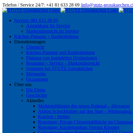
Skip
Telefon / Service 24/7: +41 81 633 28 69
|
info@stutz-grosskuechen.c
to
content
Service: 081 633 28 69
Anmeldung für Service
Markenübersicht im Service
Küchen-Planung + Baubegleitung
Dienstleistungen
Übersicht
Küchen-Planung und Baubegleitung
Planung von kompletten Herdanlagen
Reparatur – Service – Markenübersicht
Seminare bei STUTZ Grossküchen
Mietgeräte
Occasionen
Über uns
Die Firma
Geschichte
Aktuelles
Markteinführung des neuen Rational – iHexagon
Aktion Schockkühler auf den Start – Wintersaison
Karriere / Stellen
Reportage: Private Chromstahlküche im Champag
Reportage: Küchenumbau Vereina Klosters
Geisterküche ohne Restaurant mit STUTZ Gross