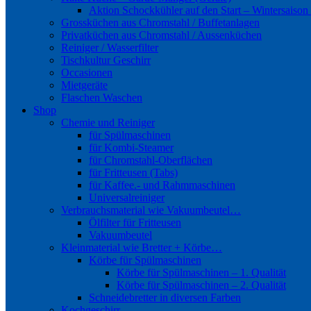
Aktion Schockkühler auf den Start – Wintersaison
Grossküchen aus Chromstahl / Buffetanlagen
Privatküchen aus Chromstahl / Aussenküchen
Reiniger / Wasserfilter
Tischkultur Geschirr
Occasionen
Mietgeräte
Flaschen Waschen
Shop
Chemie und Reiniger
für Spülmaschinen
für Kombi-Steamer
für Chromstahl-Oberflächen
für Fritteusen (Tabs)
für Kaffee.- und Rahmmaschinen
Universalreiniger
Verbrauchsmaterial wie Vakuumbeutel…
Ölfilter für Fritteusen
Vakuumbeutel
Kleinmaterial wie Bretter + Körbe…
Körbe für Spülmaschinen
Körbe für Spülmaschinen – 1. Qualität
Körbe für Spülmaschinen – 2. Qualität
Schneidebretter in diversen Farben
Kochgeschirr